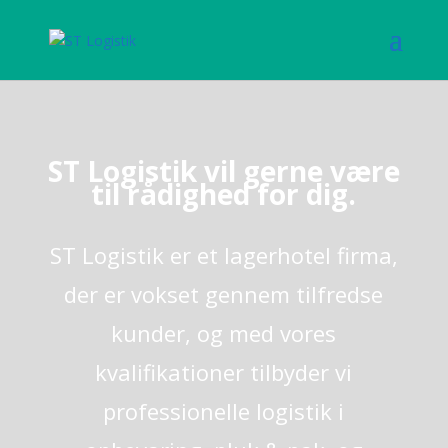
ST Logistik vil gerne være
til rådighed for dig.
ST Logistik er et lagerhotel firma,
der er vokset gennem tilfredse
kunder, og med vores
kvalifikationer tilbyder vi
professionelle logistik i