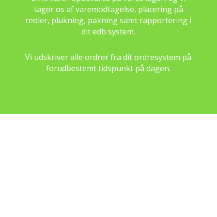
tager os af varemodtagelse, placering på
reoler, plukning, pakning samt rapportering i
dit edb system.
Vi udskriver alle ordrer fra dit ordresystem på
forudbestemt tidspunkt på dagen.
Om ST Logistik
ST Logistik er en dansk, privatejet virksomhed med
kompetente medarbejdere, der besidder en højt
specialiseret viden inden for Logistik og